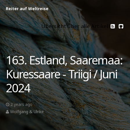
Reiter auf Weltreise
Übersicht über alle Artikel
163. Estland, Saaremaa:
Kuressaare - Triigi / Juni
2024
2 years ago
Wolfgang & Ulrike