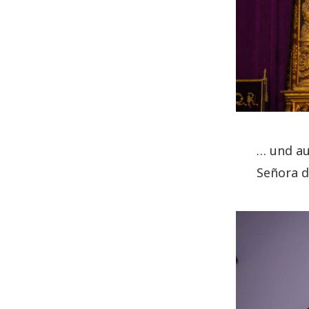
… und au
Señora d