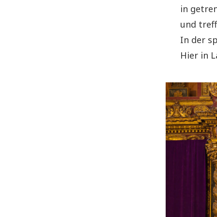
in getre
und tref
In der s
Hier in 