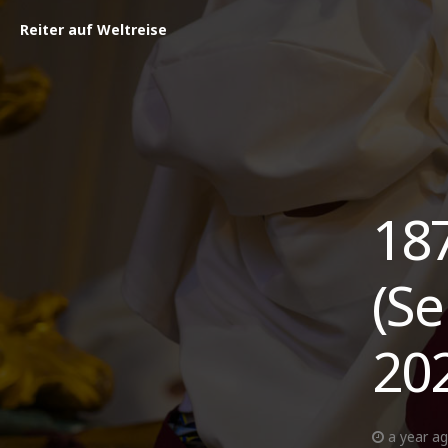
Reiter auf Weltreise
187
(Se
20
a year a