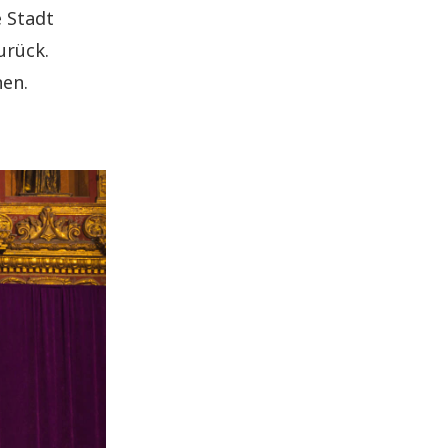
 Stadt
urück.
nen.