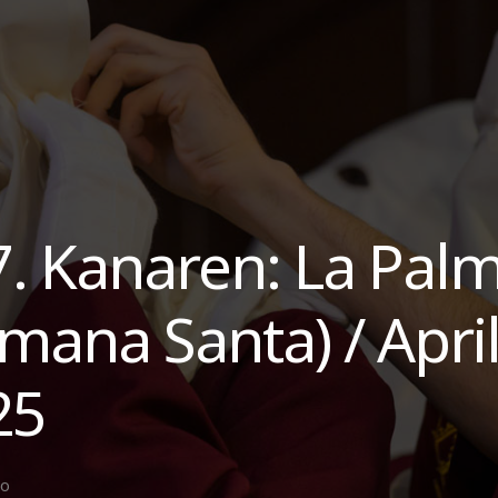
. Kanaren: La Pal
mana Santa) / Apri
25
go