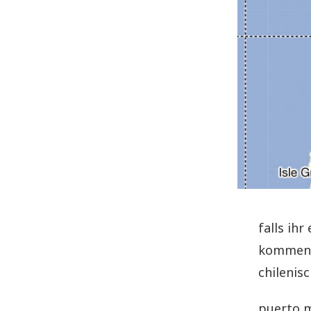
falls ih
kommen: 
chilenis
puerto m