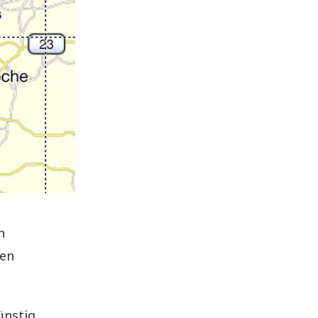
n
den
ünstig