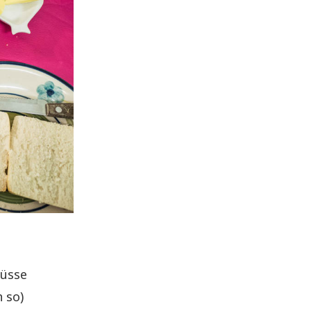
lüsse
h so)