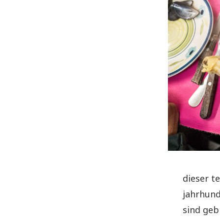
dieser t
jahrhund
sind geb