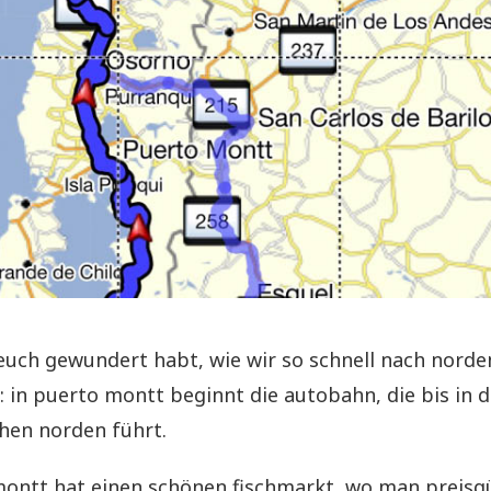
r euch gewundert habt, wie wir so schnell nach norde
in puerto montt beginnt die autobahn, die bis in 
chen norden führt.
ontt hat einen schönen fischmarkt, wo man preisg