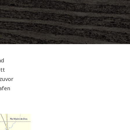
nd
tt
 zuvor
afen