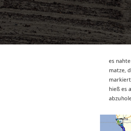
es nahte
matze, d
markiert
hieß es 
abzuhol